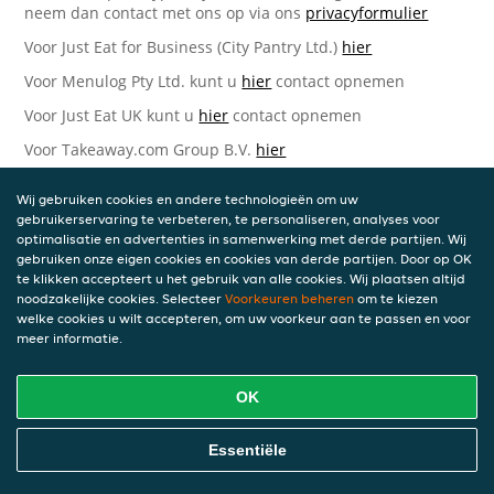
neem dan contact met ons op via ons
privacyformulier
Voor Just Eat for Business (City Pantry Ltd.)
hier
Voor Menulog Pty Ltd. kunt u
hier
contact opnemen
Voor Just Eat UK kunt u
hier
contact opnemen
Voor Takeaway.com Group B.V.
hier
Just Eat Takeaway.com Data Protection Officer -
Wij gebruiken cookies en andere technologieën om uw
Takeaway.com Group B.V.
gebruikerservaring te verbeteren, te personaliseren, analyses voor
optimalisatie en advertenties in samenwerking met derde partijen. Wij
Piet Heinkade 61
gebruiken onze eigen cookies en cookies van derde partijen. Door op OK
1019 GM Amsterdam
te klikken accepteert u het gebruik van alle cookies. Wij plaatsen altijd
Nederland
noodzakelijke cookies. Selecteer
Voorkeuren beheren
om te kiezen
welke cookies u wilt accepteren, om uw voorkeur aan te passen en voor
Bijgewerkte versies van deze
meer informatie.
Privacyverklaring
OK
Wij kunnen deze Verklaring van tijd tot tijd bijwerken als
reactie op veranderende juridische, technische of zakelijke
ontwikkelingen. Wanneer wij onze Privacyverklaring
Essentiële
bijwerken, zullen wij passende maatregelen nemen om u
op de hoogte te brengen, in overeenstemming met het