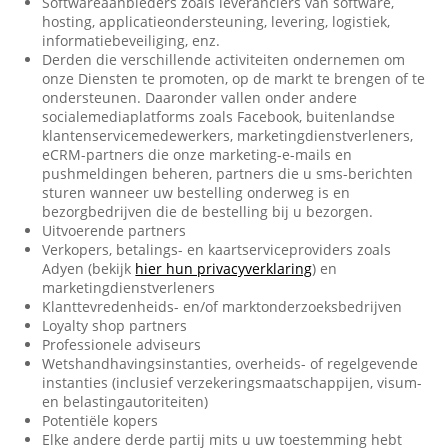
Softwareaanbieders zoals leveranciers van software,
hosting, applicatieondersteuning, levering, logistiek,
informatiebeveiliging, enz.
Derden die verschillende activiteiten ondernemen om
onze Diensten te promoten, op de markt te brengen of te
ondersteunen. Daaronder vallen onder andere
socialemediaplatforms zoals Facebook, buitenlandse
klantenservicemedewerkers, marketingdienstverleners,
eCRM-partners die onze marketing-e-mails en
pushmeldingen beheren, partners die u sms-berichten
sturen wanneer uw bestelling onderweg is en
bezorgbedrijven die de bestelling bij u bezorgen.
Uitvoerende partners
Verkopers, betalings- en kaartserviceproviders zoals
Adyen (bekijk
hier hun privacyverklaring
) en
marketingdienstverleners
Klanttevredenheids- en/of marktonderzoeksbedrijven
Loyalty shop partners
Professionele adviseurs
Wetshandhavingsinstanties, overheids- of regelgevende
instanties (inclusief verzekeringsmaatschappijen, visum-
en belastingautoriteiten)
Potentiële kopers
Elke andere derde partij mits u uw toestemming hebt